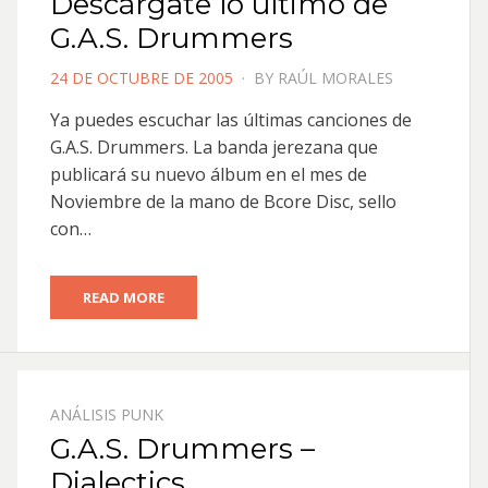
Descárgate lo último de
G.A.S. Drummers
POSTED
24 DE OCTUBRE DE 2005
BY
RAÚL MORALES
ON
Ya puedes escuchar las últimas canciones de
G.A.S. Drummers. La banda jerezana que
publicará su nuevo álbum en el mes de
Noviembre de la mano de Bcore Disc, sello
con…
READ MORE
ANÁLISIS PUNK
G.A.S. Drummers –
Dialectics