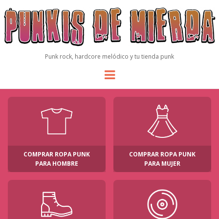
Punk rock, hardcore melódico y tu tienda punk
Menu
COMPRAR ROPA PUNK
COMPRAR ROPA PUNK
PARA HOMBRE
PARA MUJER