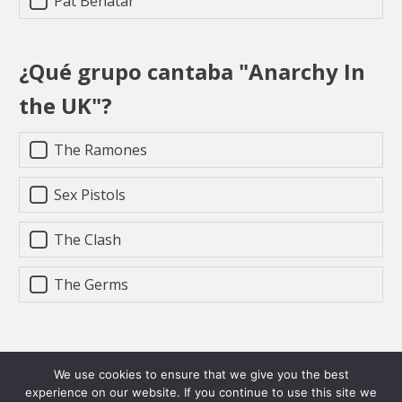
Pat Benatar
¿Qué grupo cantaba "Anarchy In
the UK"?
The Ramones
Sex Pistols
The Clash
The Germs
We use cookies to ensure that we give you the best
Política de Cookies
|
Política de Privacidad
|
Aviso Legal
|
RSS
|
experience on our website. If you continue to use this site we