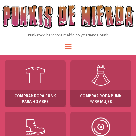
Punk rock, hardcore melódico y tu tienda punk
Menu
COMPRAR ROPA PUNK
COMPRAR ROPA PUNK
PARA HOMBRE
PARA MUJER