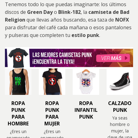
Tenemos todo lo que puedas imaginarte: los últimos
discos de
Green Day
o
Blink-182
, la
camiseta de Bad
Religion
que llevas años buscando, esa taza de
NOFX
para disfrutar del café cada mañana o esos pantalones
y pulseras que completen tu
estilo punk
.
ROPA
ROPA
ROPA
CALZADO
PUNK
PUNK
INFANTIL
PUNK
PARA
PARA
PUNK
Ya seas
HOMBRE
MUJER
hombre o
mujer, la
¿Eres un
¿Eres un
clave de una
enamorado
enamorado