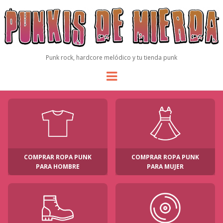
Punk rock, hardcore melódico y tu tienda punk
Menu
COMPRAR ROPA PUNK
COMPRAR ROPA PUNK
PARA HOMBRE
PARA MUJER