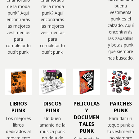
buena
de la moda
de la moda
vestimenta
punk? Aquí
punk? Aquí
punk es el
encontrarás
encontrarás
calzado. Aquí
las mejores
las mejores
encontrarás
vestimentas
vestimentas
las zapatillas
para
para
y botas punk
completar tu
completar tu
que siempre
outfit punk.
outfit punk.
has buscado.
LIBROS
DISCOS
PELICULAS
PARCHES
PUNK
PUNK
Y
PUNK
DOCUMEN
Los mejores
Un buen
Para dar un
TALES
libros
amante de la
toque punk a
PUNK
dedicados al
música punk
tu vestimenta
movimiento
no deja de
no siempre
Si te gusta la