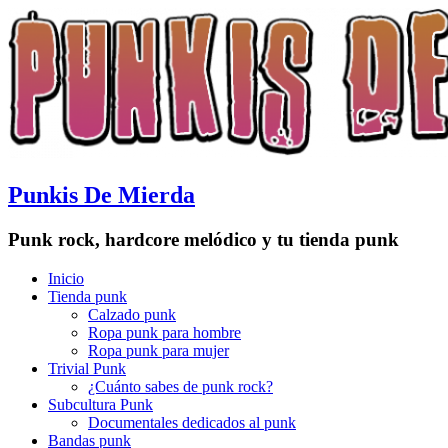
Punkis De Mierda
Punk rock, hardcore melódico y tu tienda punk
Menu
Skip
Inicio
to
Tienda punk
content
Calzado punk
Ropa punk para hombre
Ropa punk para mujer
Trivial Punk
¿Cuánto sabes de punk rock?
Subcultura Punk
Documentales dedicados al punk
Bandas punk