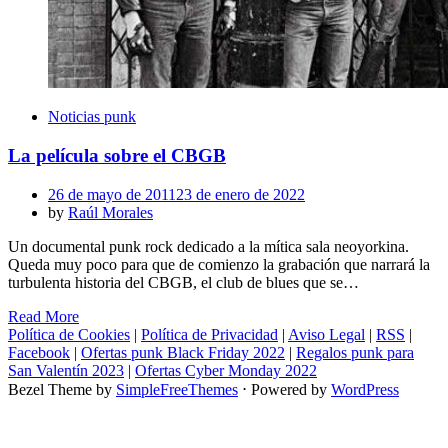
Noticias punk
La película sobre el CBGB
Posted
26 de mayo de 2011
23 de enero de 2022
on
by
Raúl Morales
Un documental punk rock dedicado a la mítica sala neoyorkina.
Queda muy poco para que de comienzo la grabación que narrará la
turbulenta historia del CBGB, el club de blues que se…
Read More
Política de Cookies
|
Política de Privacidad
|
Aviso Legal
|
RSS
|
Facebook
|
Ofertas punk Black Friday 2022
|
Regalos punk para
San Valentín 2023
|
Ofertas Cyber Monday 2022
Bezel Theme by
SimpleFreeThemes
⋅
Powered by
WordPress