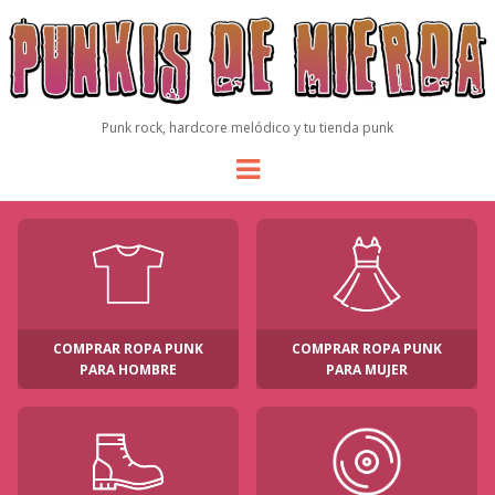
Punk rock, hardcore melódico y tu tienda punk
Menu
COMPRAR ROPA PUNK
COMPRAR ROPA PUNK
PARA HOMBRE
PARA MUJER