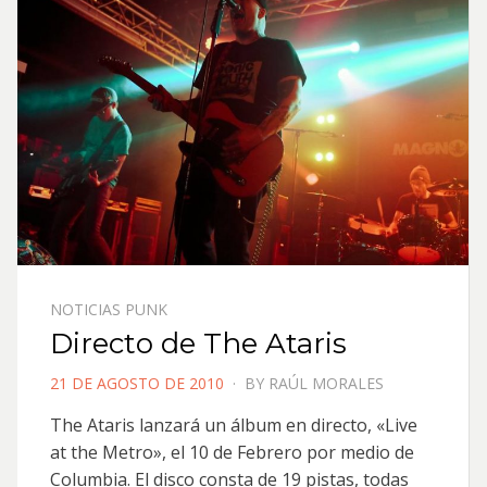
NOTICIAS PUNK
Directo de The Ataris
POSTED
21 DE AGOSTO DE 2010
BY
RAÚL MORALES
ON
The Ataris lanzará un álbum en directo, «Live
at the Metro», el 10 de Febrero por medio de
Columbia. El disco consta de 19 pistas, todas