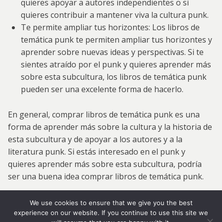
quieres apoyar a autores independientes o si
quieres contribuir a mantener viva la cultura punk.
Te permite ampliar tus horizontes: Los libros de
temática punk te permiten ampliar tus horizontes y
aprender sobre nuevas ideas y perspectivas. Si te
sientes atraído por el punk y quieres aprender más
sobre esta subcultura, los libros de temática punk
pueden ser una excelente forma de hacerlo.
En general, comprar libros de temática punk es una
forma de aprender más sobre la cultura y la historia de
esta subcultura y de apoyar a los autores y a la
literatura punk. Si estás interesado en el punk y
quieres aprender más sobre esta subcultura, podría
ser una buena idea comprar libros de temática punk.
We use cookies to ensure that we give you the best
Política de Cookies
|
Política de Privacidad
|
Aviso Legal
|
RSS
|
experience on our website. If you continue to use this site we
Facebook
|
Ofertas punk Black Friday 2022
|
Regalos punk para