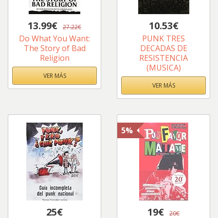
13.99€
10.53€
27.22€
Do What You Want:
PUNK TRES
The Story of Bad
DECADAS DE
Religion
RESISTENCIA
(MUSICA)
VER MÁS
VER MÁS
5%
25€
19€
20€