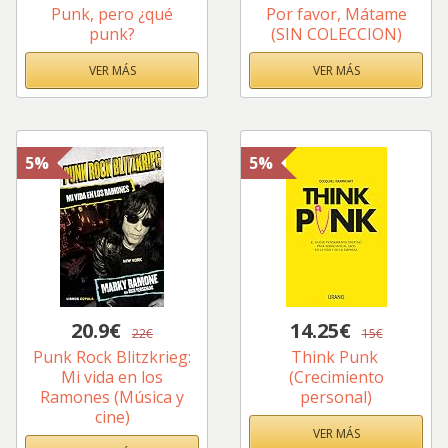
Punk, pero ¿qué
Por favor, Mátame
punk?
(SIN COLECCION)
VER MÁS
VER MÁS
5%
5%
20.9€
14.25€
22€
15€
Punk Rock Blitzkrieg:
Think Punk
Mi vida en los
(Crecimiento
Ramones (Música y
personal)
cine)
VER MÁS