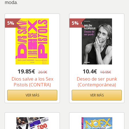
moda.
5%
5%
19.85€
10.4€
20.9€
10.95€
Dios salve a los Sex
Deseo de ser punk
Pistols (CONTRA)
(Contemporánea)
VER MÁS
VER MÁS