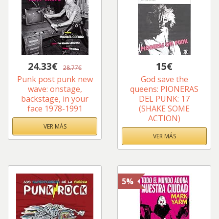
24.33€
15€
28.77€
Punk post punk new
God save the
wave: onstage,
queens: PIONERAS
backstage, in your
DEL PUNK: 17
face 1978-1991
(SHAKE SOME
ACTION)
VER MÁS
VER MÁS
5%