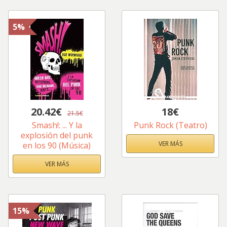
5%
20.42€
18€
21.5€
Smash!: ... Y la
Punk Rock (Teatro)
explosión del punk
VER MÁS
en los 90 (Música)
VER MÁS
15%