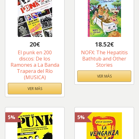
20€
18.52€
El punk en 200
NOFX: The Hepatitis
discos: De los
Bathtub and Other
Ramones a La Banda
Stories
Trapera del Río
VER MÁS
(MUSICA)
VER MÁS
5%
5%