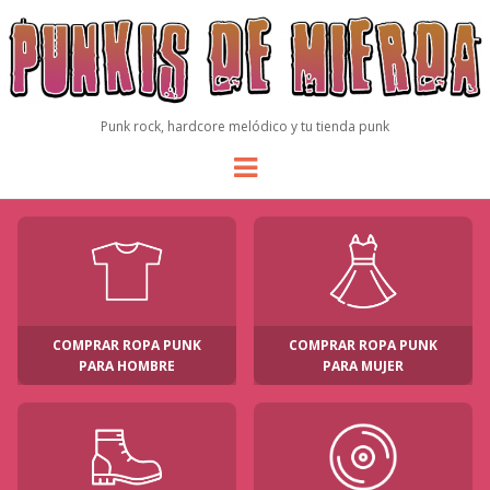
Punk rock, hardcore melódico y tu tienda punk
Menu
COMPRAR ROPA PUNK
COMPRAR ROPA PUNK
PARA HOMBRE
PARA MUJER