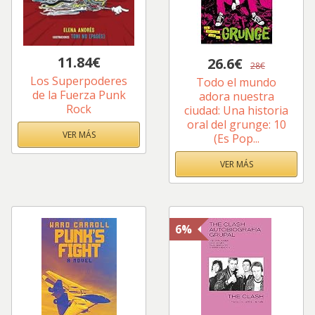
11.84€
26.6€
28€
Los Superpoderes
Todo el mundo
de la Fuerza Punk
adora nuestra
Rock
ciudad: Una historia
oral del grunge: 10
VER MÁS
(Es Pop...
VER MÁS
6%