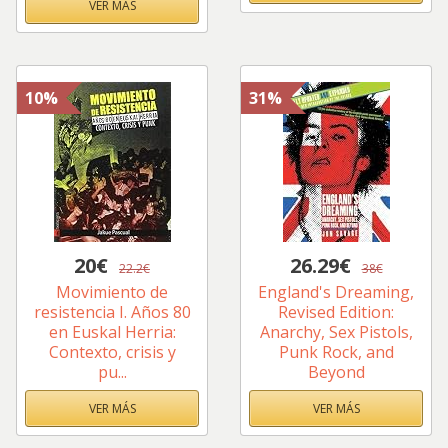
VER MÁS
10%
31%
20€
26.29€
22.2€
38€
Movimiento de
England's Dreaming,
resistencia I. Años 80
Revised Edition:
en Euskal Herria:
Anarchy, Sex Pistols,
Contexto, crisis y
Punk Rock, and
pu...
Beyond
VER MÁS
VER MÁS