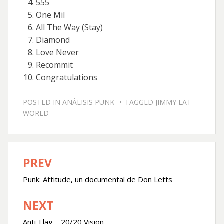
555
One Mil
All The Way (Stay)
Diamond
Love Never
Recommit
Congratulations
POSTED IN
ANÁLISIS PUNK
TAGGED
JIMMY EAT
WORLD
PREV
Navegación
de
Punk: Attitude, un documental de Don Letts
entradas
NEXT
Anti-Flag – 20/20 Vision