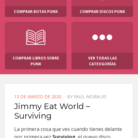
COMPRAR BOTAS PUNK
COMPRAR DISCOS PUNK
COMPRAR LIBROS SOBRE
VER TODAS LAS
PUNK
CATEOGORÍAS
POSTED
13 DE MARZO DE 2020
BY
RAÚL MORALES
ON
Jimmy Eat World –
Surviving
La primera cosa que ves cuando tienes delante
por primera vez
Surviving
, el nuevo disco