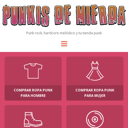
Punk rock, hardcore melódico y tu tienda punk
Menu
COMPRAR ROPA PUNK
COMPRAR ROPA PUNK
PARA HOMBRE
PARA MUJER